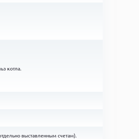
ьз котла.
отдельно выставленным счетам).