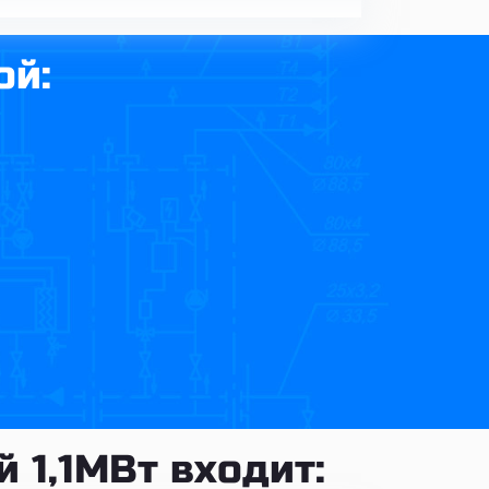
ой:
.
 1,1МВт входит: