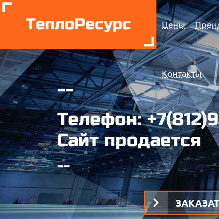
ТеплоРесурс
Цены
Преи
Контакты
--
Телефон:
+7(812)
Сайт продается
--
ЗАКАЗА