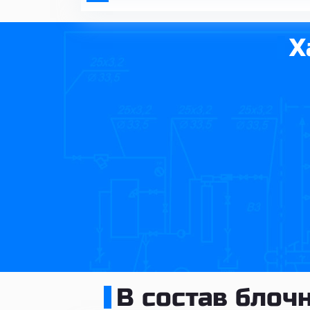
Х
В состав блоч