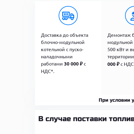
Доставка до объекта
Демонтаж 
блочно-модульной
модульной 
котельной с пуско-
500 кВт и в
наладочными
территории
работами
30 000 ₽
с
000 ₽
с НДС
НДС*.
При условии 
В случае поставки топл