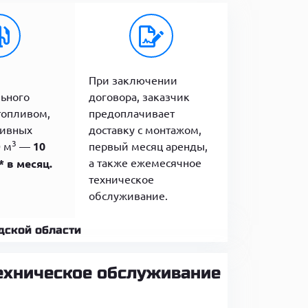
При заключении
льного
договора, заказчик
топливом,
предоплачивает
ливных
доставку с монтажом,
3
0 м
—
10
первый месяц аренды,
а также ежемесячное
 в месяц.
техническое
обслуживание.
дской области
ехническое обслуживание