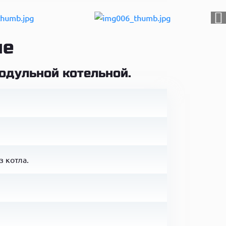
ие
одульной котельной.
 котла.