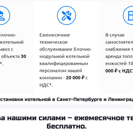
блочно-
Ежемесячное
В случае
котельной
техническое
самостояте
ывоз с
обслуживание блочно-
снабжения 
 объекта
30
модульной котельной
аренда топ
квалифицированным
емкостей 1
*.
персоналом нашей
000 ₽
с НДС*
компании -
20 000 ₽
с
НДС*.
установки котельной в Санкт-Петербурге и Ленингра
ива нашими силами – ежемесячное т
бесплатно.